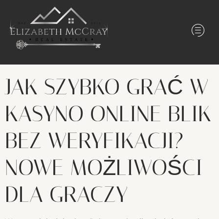
JAK SZYBKO GRAĆ W
KASYNO ONLINE BLIK
BEZ WERYFIKACJI?
NOWE MOŻLIWOŚCI
DLA GRACZY