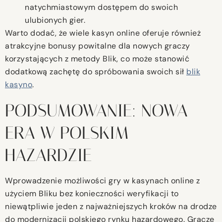
natychmiastowym dostępem do swoich
ulubionych gier.
Warto dodać, że wiele kasyn online oferuje również
atrakcyjne bonusy powitalne dla nowych graczy
korzystających z metody Blik, co może stanowić
dodatkową zachętę do spróbowania swoich sił
blik
kasyno
.
PODSUMOWANIE: NOWA
ERA W POLSKIM
HAZARDZIE
Wprowadzenie możliwości gry w kasynach online z
użyciem Bliku bez konieczności weryfikacji to
niewątpliwie jeden z najważniejszych kroków na drodze
do modernizacji polskiego rynku hazardowego. Gracze