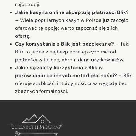
rejestracji.
Jakie kasyna online akceptują płatności Blik?
– Wiele popularnych kasyn w Polsce już zaczęło
oferować tę opcję; warto zapoznać się z ich
ofertą.
Czy korzystanie z Blik jest bezpieczne?
– Tak,
Blik to jedna z najbezpieczniejszych metod
płatności w Polsce, chroni dane użytkowników.
Jakie są zalety korzystania z Blik w
porównaniu do innych metod płatności?
– Blik
oferuje szybkość, intuicyjność oraz wygodę bez
zbędnych formalności.