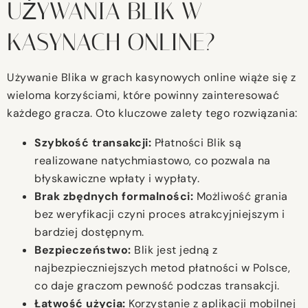
UŻYWANIA BLIK W
KASYNACH ONLINE?
Używanie Blika w grach kasynowych online wiąże się z
wieloma korzyściami, które powinny zainteresować
każdego gracza. Oto kluczowe zalety tego rozwiązania:
Szybkość transakcji:
Płatności Blik są
realizowane natychmiastowo, co pozwala na
błyskawiczne wpłaty i wypłaty.
Brak zbędnych formalności:
Możliwość grania
bez weryfikacji czyni proces atrakcyjniejszym i
bardziej dostępnym.
Bezpieczeństwo:
Blik jest jedną z
najbezpieczniejszych metod płatności w Polsce,
co daje graczom pewność podczas transakcji.
Łatwość użycia:
Korzystanie z aplikacji mobilnej