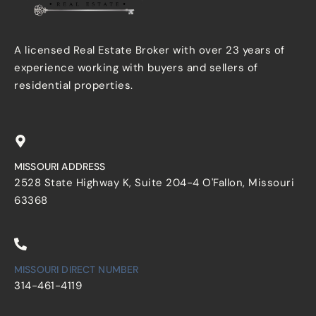
A licensed Real Estate Broker with over 23 years of
experience working with buyers and sellers of
residential properties.
MISSOURI ADDRESS
2528 State Highway K, Suite 204-4 O'Fallon, Missouri
63368
MISSOURI DIRECT NUMBER
314-461-4119