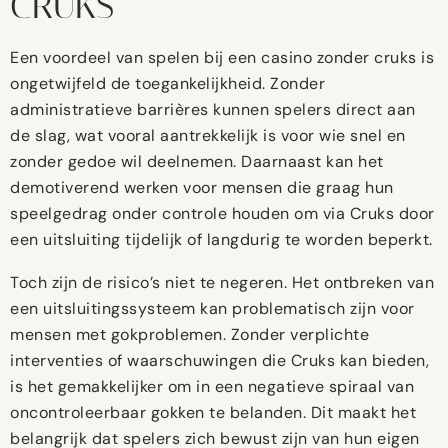
CRUKS
Een voordeel van spelen bij een casino zonder cruks is
ongetwijfeld de toegankelijkheid. Zonder
administratieve barrières kunnen spelers direct aan
de slag, wat vooral aantrekkelijk is voor wie snel en
zonder gedoe wil deelnemen. Daarnaast kan het
demotiverend werken voor mensen die graag hun
speelgedrag onder controle houden om via Cruks door
een uitsluiting tijdelijk of langdurig te worden beperkt.
Toch zijn de risico’s niet te negeren. Het ontbreken van
een uitsluitingssysteem kan problematisch zijn voor
mensen met gokproblemen. Zonder verplichte
interventies of waarschuwingen die Cruks kan bieden,
is het gemakkelijker om in een negatieve spiraal van
oncontroleerbaar gokken te belanden. Dit maakt het
belangrijk dat spelers zich bewust zijn van hun eigen