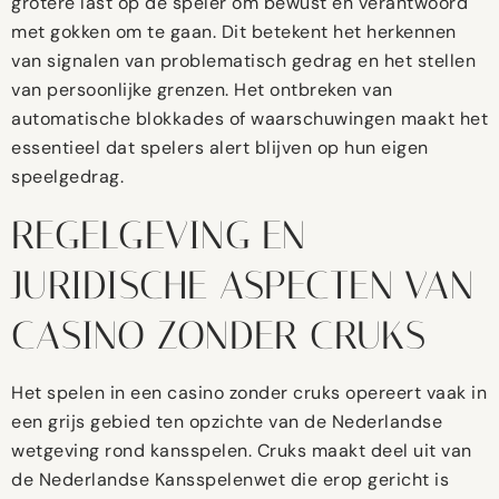
grotere last op de speler om bewust en verantwoord
met gokken om te gaan. Dit betekent het herkennen
van signalen van problematisch gedrag en het stellen
van persoonlijke grenzen. Het ontbreken van
automatische blokkades of waarschuwingen maakt het
essentieel dat spelers alert blijven op hun eigen
speelgedrag.
REGELGEVING EN
JURIDISCHE ASPECTEN VAN
CASINO ZONDER CRUKS
Het spelen in een casino zonder cruks opereert vaak in
een grijs gebied ten opzichte van de Nederlandse
wetgeving rond kansspelen. Cruks maakt deel uit van
de Nederlandse Kansspelenwet die erop gericht is