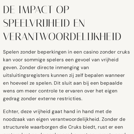
DE IMPACT OP
SPEELVRIJHEID EN
VERANTWOORDELIJKHEID
Spelen zonder beperkingen in een casino zonder cruks
kan voor sommige spelers een gevoel van vrijheid
geven. Zonder directe inmenging van
uitsluitingsregisters kunnen zij zelf bepalen wanneer
en hoeveel ze spelen. Dit sluit aan bij een bepaalde
wens om meer controle te ervaren over het eigen
gedrag zonder externe restricties.
Echter, deze vrijheid gaat hand in hand met de
noodzaak van eigen verantwoordelijkheid. Zonder de
structurele waarborgen die Cruks biedt, rust er een