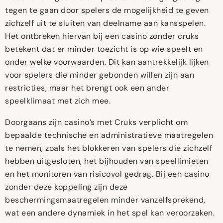
tegen te gaan door spelers de mogelijkheid te geven
zichzelf uit te sluiten van deelname aan kansspelen.
Het ontbreken hiervan bij een casino zonder cruks
betekent dat er minder toezicht is op wie speelt en
onder welke voorwaarden. Dit kan aantrekkelijk lijken
voor spelers die minder gebonden willen zijn aan
restricties, maar het brengt ook een ander
speelklimaat met zich mee.
Doorgaans zijn casino’s met Cruks verplicht om
bepaalde technische en administratieve maatregelen
te nemen, zoals het blokkeren van spelers die zichzelf
hebben uitgesloten, het bijhouden van speellimieten
en het monitoren van risicovol gedrag. Bij een casino
zonder deze koppeling zijn deze
beschermingsmaatregelen minder vanzelfsprekend,
wat een andere dynamiek in het spel kan veroorzaken.