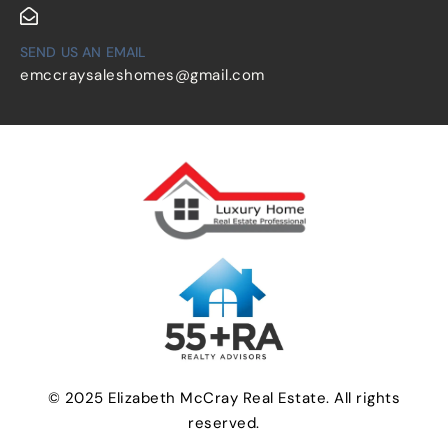
SEND US AN EMAIL
emccraysaleshomes@gmail.com
© 2025 Elizabeth McCray Real Estate. All rights
reserved.