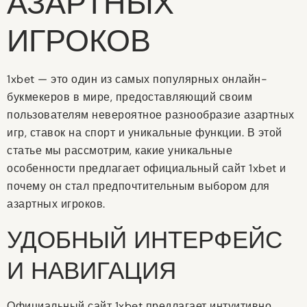
АЗАРТНЫХ
ИГРОКОВ
1xbet — это один из самых популярных онлайн-
букмекеров в мире, предоставляющий своим
пользователям невероятное разнообразие азартных
игр, ставок на спорт и уникальные функции. В этой
статье мы рассмотрим, какие уникальные
особенности предлагает официальный сайт 1xbet и
почему он стал предпочтительным выбором для
азартных игроков.
УДОБНЫЙ ИНТЕРФЕЙС
И НАВИГАЦИЯ
Официальный сайт 1xbet предлагает интуитивно