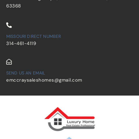
63368
MISSOURI DIRECT NUMBER
314-461-4119
SEND US AN EMAIL
emccraysaleshomes@gmail.com