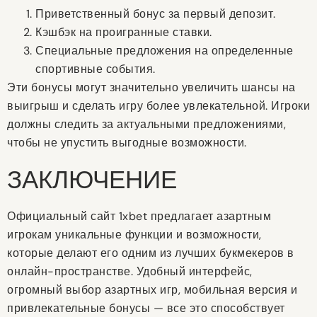
Приветственный бонус за первый депозит.
Кэшбэк на проигранные ставки.
Специальные предложения на определенные
спортивные события.
Эти бонусы могут значительно увеличить шансы на
выигрыш и сделать игру более увлекательной. Игроки
должны следить за актуальными предложениями,
чтобы не упустить выгодные возможности.
ЗАКЛЮЧЕНИЕ
Официальный сайт 1xbet предлагает азартным
игрокам уникальные функции и возможности,
которые делают его одним из лучших букмекеров в
онлайн-пространстве. Удобный интерфейс,
огромный выбор азартных игр, мобильная версия и
привлекательные бонусы — все это способствует