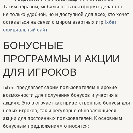
Таким образом, мобильность платформы делает ее
не только удобной, но и доступной для всех, кто хочет
оставаться на связи с миром азартных игр
1хбет
официальный сайт
.
БОНУСНЫЕ
ПРОГРАММЫ И АКЦИИ
ДЛЯ ИГРОКОВ
1xbet предлагает своим пользователям широкие
возможности для получения бонусов и участия в
акциях. Это включает как приветственные бонусы для
новых игроков, так и регулярно обновляющиеся
акции для постоянных пользователей. К основным
бонусным предложениям относятся: