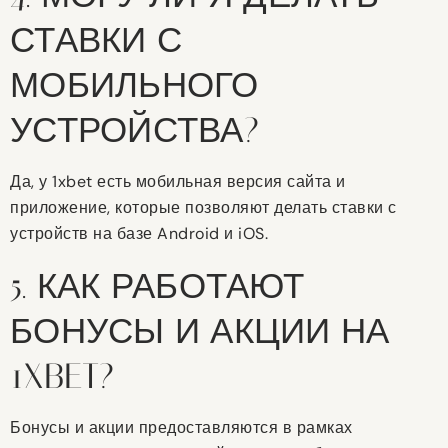
СТАВКИ С
МОБИЛЬНОГО
УСТРОЙСТВА?
Да, у 1xbet есть мобильная версия сайта и
приложение, которые позволяют делать ставки с
устройств на базе Android и iOS.
5. КАК РАБОТАЮТ
БОНУСЫ И АКЦИИ НА
1XBET?
Бонусы и акции предоставляются в рамках