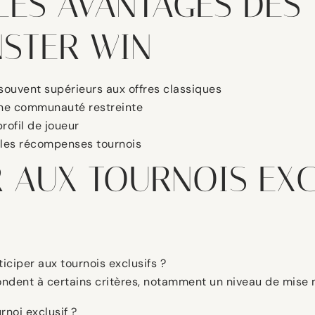
 LES AVANTAGES DES
NSTER WIN
 souvent supérieurs aux offres classiques
ne communauté restreinte
rofil de joueur
 les récompenses tournois
 AUX TOURNOIS EXC
iciper aux tournois exclusifs ?
pondent à certains critères, notamment un niveau de mise 
rnoi exclusif ?