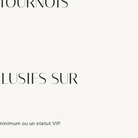
 TOURNOIS
LUSIFS SUR
minimum ou un statut VIP.