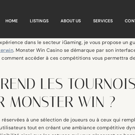
HOME
LISTINGS
ABOUT US
SERVICES
CON
expérience dans le secteur iGaming, je vous propose un gu
erwin
. Monster Win Casino se démarque par son interface
 comment accéder à ces compétitions vous permettra de 
 REND LES TOURNOIS
R MONSTER WIN ?
s réservées à une sélection de joueurs ou à ceux qui remp
es utilisateurs tout en créant une ambiance compétitive 