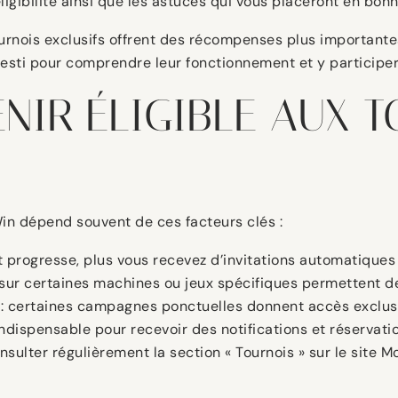
éligibilité ainsi que les astuces qui vous placeront en bonn
ournois exclusifs offrent des récompenses plus important
nvesti pour comprendre leur fonctionnement et y participe
IR ÉLIGIBLE AUX 
Win dépend souvent de ces facteurs clés :
tut progresse, plus vous recevez d’invitations automatique
s sur certaines machines ou jeux spécifiques permettent d
 : certaines campagnes ponctuelles donnent accès exclusi
indispensable pour recevoir des notifications et réservati
nsulter régulièrement la section « Tournois » sur le site M