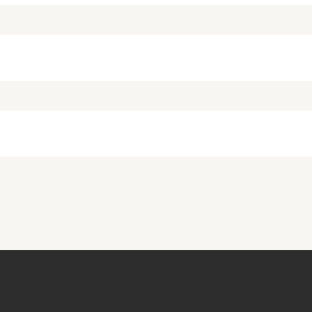
browser for the next time I comment.