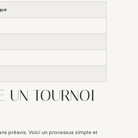
que
E UN TOURNOI
ans préavis. Voici un processus simple et