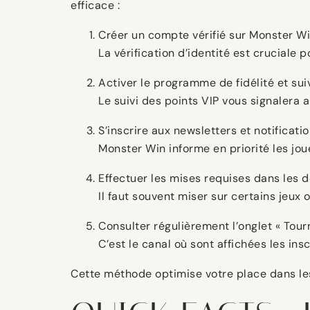
efficace :
Créer un compte vérifié sur Monster W
La vérification d’identité est cruciale
Activer le programme de fidélité et sui
Le suivi des points VIP vous signalera
S’inscrire aux newsletters et notificati
Monster Win informe en priorité les jou
Effectuer les mises requises dans les d
Il faut souvent miser sur certains jeux
Consulter régulièrement l’onglet « Tour
C’est le canal où sont affichées les ins
Cette méthode optimise votre place dans les