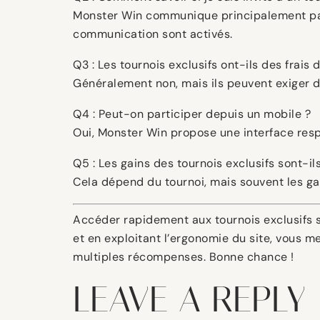
Monster Win communique principalement par 
communication sont activés.
Q3 : Les tournois exclusifs ont-ils des frais d
Généralement non, mais ils peuvent exiger de
Q4 : Peut-on participer depuis un mobile ?
Oui, Monster Win propose une interface resp
Q5 : Les gains des tournois exclusifs sont-i
Cela dépend du tournoi, mais souvent les gai
Accéder rapidement aux tournois exclusifs s
et en exploitant l’ergonomie du site, vous m
multiples récompenses. Bonne chance !
LEAVE A REPLY