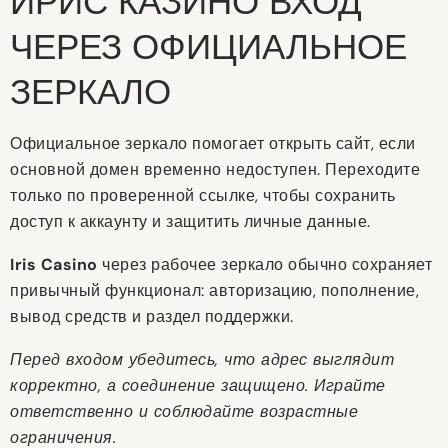
ИРИС КАЗИНО ВХОД
ЧЕРЕЗ ОФИЦИАЛЬНОЕ
ЗЕРКАЛО
Официальное зеркало помогает открыть сайт, если
основной домен временно недоступен. Переходите
только по проверенной ссылке, чтобы сохранить
доступ к аккаунту и защитить личные данные.
Iris Casino
через рабочее зеркало обычно сохраняет
привычный функционал: авторизацию, пополнение,
вывод средств и раздел поддержки.
Перед входом убедитесь, что адрес выглядит
корректно, а соединение защищено. Играйте
ответственно и соблюдайте возрастные
ограничения.