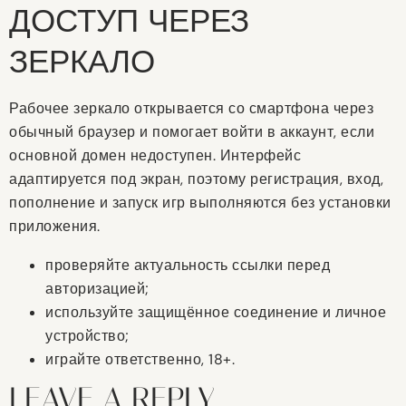
ДОСТУП ЧЕРЕЗ
ЗЕРКАЛО
Рабочее зеркало открывается со смартфона через
обычный браузер и помогает войти в аккаунт, если
основной домен недоступен. Интерфейс
адаптируется под экран, поэтому регистрация, вход,
пополнение и запуск игр выполняются без установки
приложения.
проверяйте актуальность ссылки перед
авторизацией;
используйте защищённое соединение и личное
устройство;
играйте ответственно, 18+.
LEAVE A REPLY