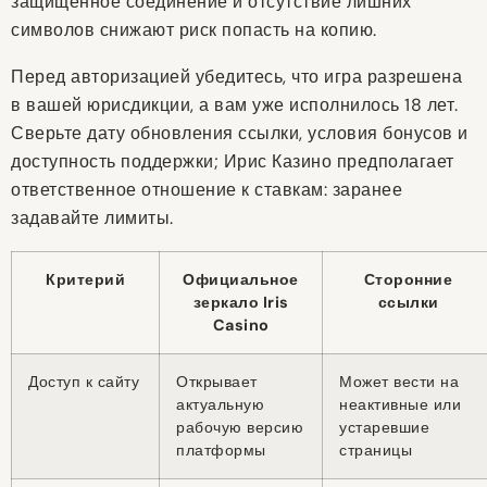
защищённое соединение и отсутствие лишних
символов снижают риск попасть на копию.
Перед авторизацией убедитесь, что игра разрешена
в вашей юрисдикции, а вам уже исполнилось 18 лет.
Сверьте дату обновления ссылки, условия бонусов и
доступность поддержки; Ирис Казино предполагает
ответственное отношение к ставкам: заранее
задавайте лимиты.
Критерий
Официальное
Сторонние
зеркало Iris
ссылки
Casino
Доступ к сайту
Открывает
Может вести на
актуальную
неактивные или
рабочую версию
устаревшие
платформы
страницы