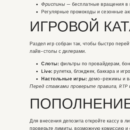
Фриспины
— бесплатные вращения в 
Регулярные промокоды и сезонные ак
ИГРОВОЙ КАТА
Раздел игр собран так, чтобы быстро перей
лайв-столы с дилерами.
Слоты:
фильтры по провайдерам, бон
Live:
рулетка, блэкджек, баккара и игр
Настольные игры:
демо-режимы и ва
Перед ставками проверьте правила, RTP
ПОПОЛНЕНИЕ
Для внесения депозита откройте кассу в л
проверьте лимиты, возможную комиссию и 