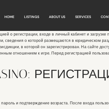
HOME
LISTINGS
ABOUT US
SERVICES
CON
цией о регистрации, входе в личный кабинет и загрузке
и, сведения о которой размещаются в юридическом разд
сдикции, в которой он зарегистрирован. На сайте дост
енным отношением к игре. Перед регистрацией пользов
CASINO: РЕГИСТРА
, пароль и подтверждение возраста. После входа пользо