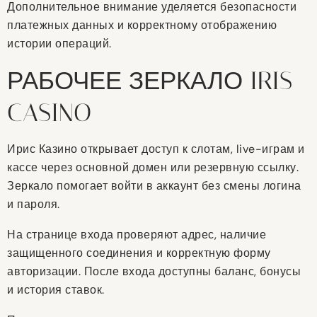
Дополнительное внимание уделяется безопасности
платежных данных и корректному отображению
истории операций.
РАБОЧЕЕ ЗЕРКАЛО IRIS
CASINO
Ирис Казино открывает доступ к слотам, live-играм и
кассе через основной домен или резервную ссылку.
Зеркало помогает войти в аккаунт без смены логина
и пароля.
На странице входа проверяют адрес, наличие
защищенного соединения и корректную форму
авторизации. После входа доступны баланс, бонусы
и история ставок.