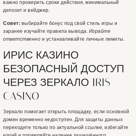
важно проверить сроки действия, минимальный
депозит и вейджер.
Совет:
выбирайте бонус под свой стиль игры и
заранее изучайте правила вывода.
Играйте
ответственно
и устанавливайте личные лимиты.
ИРИС КАЗИНО
БЕЗОПАСНЫЙ ДОСТУП
ЧЕРЕЗ ЗЕРКАЛО IRIS
CASINO
Зеркало помогает открыть площадку, если основной
домен временно недоступен. Для защиты данных
переходите только по актуальной ссылке, избегайте
копий и проверяйте наличие защищённого