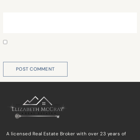
Website
Save my name, email, and website in this browser for
the next time I comment.
A licensed Real Estate Broker with over 23 years of