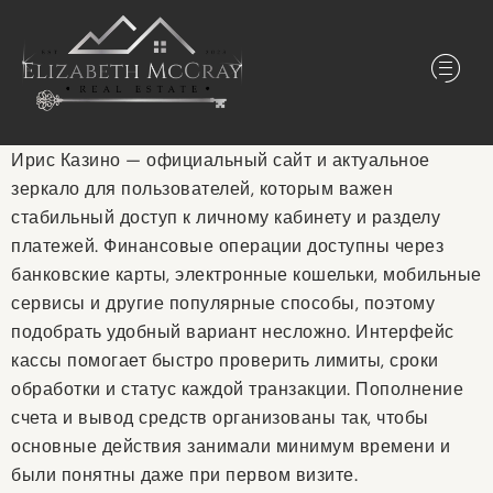
Ирис Казино — официальный сайт и актуальное
зеркало для пользователей, которым важен
стабильный доступ к личному кабинету и разделу
платежей. Финансовые операции доступны через
банковские карты, электронные кошельки, мобильные
сервисы и другие популярные способы, поэтому
подобрать удобный вариант несложно. Интерфейс
кассы помогает быстро проверить лимиты, сроки
обработки и статус каждой транзакции. Пополнение
счета и вывод средств организованы так, чтобы
основные действия занимали минимум времени и
были понятны даже при первом визите.