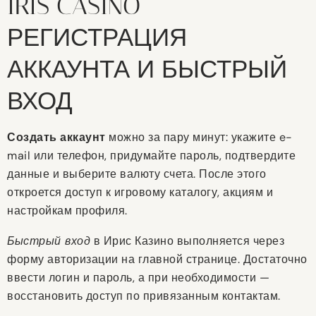
IRIS CASINO
РЕГИСТРАЦИЯ
АККАУНТА И БЫСТРЫЙ
ВХОД
Создать аккаунт
можно за пару минут: укажите e-
mail или телефон, придумайте пароль, подтвердите
данные и выберите валюту счета. После этого
откроется доступ к игровому каталогу, акциям и
настройкам профиля.
Быстрый вход
в Ирис Казино выполняется через
форму авторизации на главной странице. Достаточно
ввести логин и пароль, а при необходимости —
восстановить доступ по привязанным контактам.