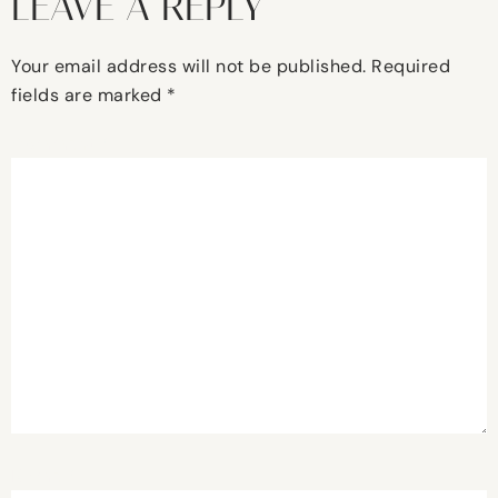
LEAVE A REPLY
Your email address will not be published.
Required
fields are marked
*
Comment
*
Name
*