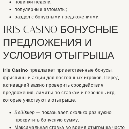
новинки недели;
популярные автоматы;
раздел с бонусными предложениями.
IRIS CASINO БОНУСНЫЕ
ПРЕДЛОЖЕНИЯ И
УСЛОВИЯ ОТЫГРЫША
Iris Casino
предлагает приветственные бонусы,
фриспины и акции для постоянных игроков. Перед
активацией важно проверить срок действия
предложения, лимиты по ставкам и перечень игр,
которые участвуют в отыгрыше.
Вейджер
— показывает, сколько раз нужно
прокрутить бонусную сумму.
Максимальная ставка во время отыгрыша часто