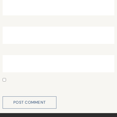
Email
*
Website
Save my name, email, and website in this browser for
the next time I comment.