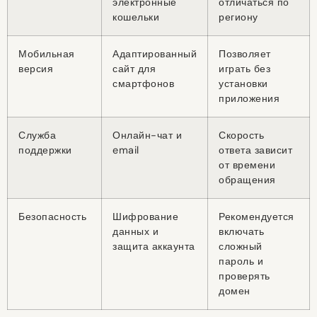
электронные
отличаться по
кошельки
региону
Мобильная
Адаптированный
Позволяет
версия
сайт для
играть без
смартфонов
установки
приложения
Служба
Онлайн-чат и
Скорость
поддержки
email
ответа зависит
от времени
обращения
Безопасность
Шифрование
Рекомендуется
данных и
включать
защита аккаунта
сложный
пароль и
проверять
домен