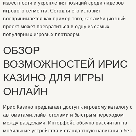
известности и укрепления позиций среди лидеров
игрового сегмента. Сегодня его история
воспринимается как пример того, как амбициозный
проект может превратиться в одну из самых
популярных игровых платформ.
ОБЗОР
ВОЗМОЖНОСТЕЙ ИРИС
КАЗИНО ДЛЯ ИГРЫ
ОНЛАЙН
Ирис Казино предлагает доступ к игровому каталогу с
автоматами, лайв-столами и быстрым переходом
между разделами. Интерфейс обычно рассчитан на
мобильные устройства и стандартную навигацию без