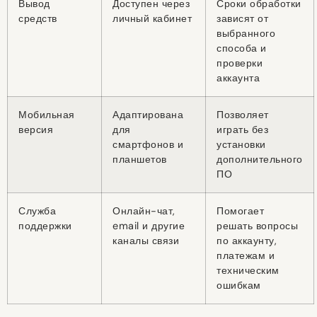
Вывод
Доступен через
Сроки обработки
средств
личный кабинет
зависят от
выбранного
способа и
проверки
аккаунта
Мобильная
Адаптирована
Позволяет
версия
для
играть без
смартфонов и
установки
планшетов
дополнительного
ПО
Служба
Онлайн-чат,
Помогает
поддержки
email и другие
решать вопросы
каналы связи
по аккаунту,
платежам и
техническим
ошибкам