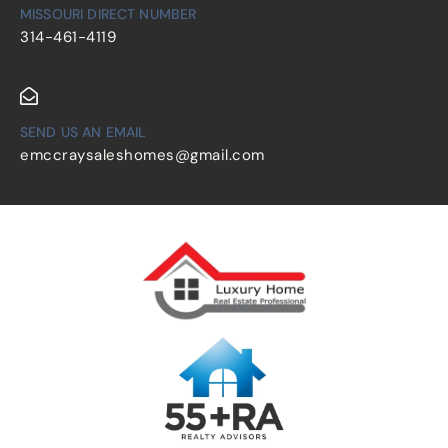
MISSOURI DIRECT NUMBER
314-461-4119
SEND US AN EMAIL
emccraysaleshomes@gmail.com