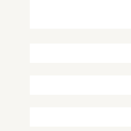
Name
*
Email
*
Website