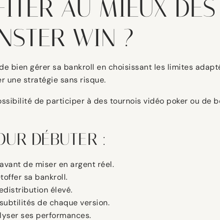
TER AU MIEUX DES 
NSTER WIN ?
é de bien gérer sa bankroll en choisissant les limites ad
er une stratégie sans risque.
sibilité de participer à des tournois vidéo poker ou de b
OUR DÉBUTER :
vant de miser en argent réel.
offer sa bankroll.
edistribution élevé.
subtilités de chaque version.
alyser ses performances.