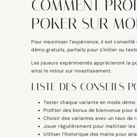
COMMENT PROFI
POKER SUR MO
Pour maximiser l’expérience, il est conseill
démo gratuits, parfaits pour s’initier ou test
Les joueurs expérimentés apprécieront la pos
ainsi le retour sur investissement.
LISTE DES CONSEILS P
Tester chaque variante en mode démo a
Profiter des bonus de bienvenue pour ét
Choisir des variantes avec un taux de r
Jouer régulièrement pour maîtriser les 
Utiliser l’historique des mains pour an