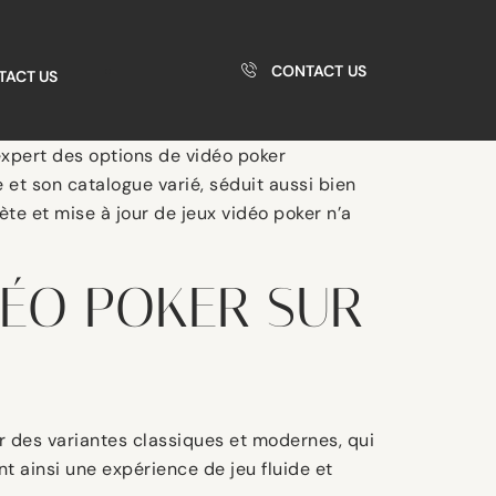
CONTACT US
TACT US
expert des options de vidéo poker
 et son catalogue varié, séduit aussi bien
te et mise à jour de jeux vidéo poker n’a
DÉO POKER SUR
r des variantes classiques et modernes, qui
nt ainsi une expérience de jeu fluide et