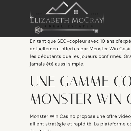
En tant que SEO-copieur avec 10 ans d’expér
actuellement offertes par Monster Win Casino
les débutants que les joueurs confirmés. G
jamais été aussi simple.
UNE GAMME CO
MONSTER WIN 
Monster Win Casino propose une offre vidéo p
allient stratégie et rapidité. La plateforme 